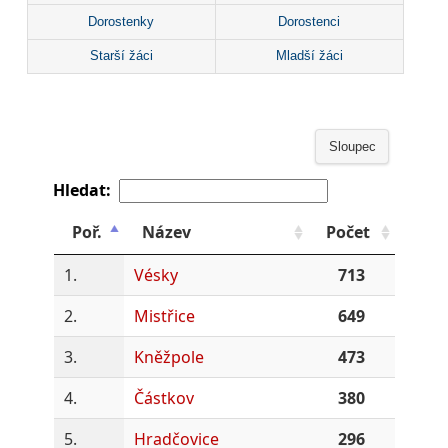
Dorostenky
Dorostenci
Starší žáci
Mladší žáci
Sloupec
Hledat:
Poř.
Název
Počet
1.
Vésky
713
2.
Mistřice
649
3.
Kněžpole
473
4.
Částkov
380
5.
Hradčovice
296