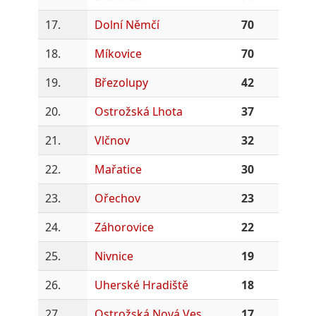
17.
Dolní Němčí
70
18.
Míkovice
70
19.
Březolupy
42
20.
Ostrožská Lhota
37
21.
Vlčnov
32
22.
Mařatice
30
23.
Ořechov
23
24.
Záhorovice
22
25.
Nivnice
19
26.
Uherské Hradiště
18
27.
Ostrožská Nová Ves
17