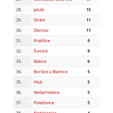
28.
Jalubí
15
29.
Strání
11
30.
Zlechov
11
31.
Prakšice
9
32.
Šumice
8
33.
Babice
6
34.
Boršice u Blatnice
5
35.
Hluk
5
36.
Nedachlebice
5
37.
Polešovice
5
38.
Nedakonice
4