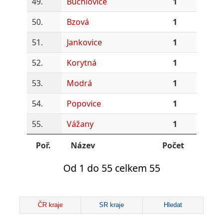
49.
Buchlovice
1
50.
Bzová
1
51.
Jankovice
1
52.
Korytná
1
53.
Modrá
1
54.
Popovice
1
55.
Vážany
1
Poř.
Název
Počet
Od 1 do 55 celkem 55
ČR kraje
SR kraje
Hledat