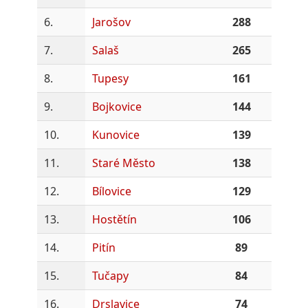
6.
Jarošov
288
7.
Salaš
265
8.
Tupesy
161
9.
Bojkovice
144
10.
Kunovice
139
11.
Staré Město
138
12.
Bílovice
129
13.
Hostětín
106
14.
Pitín
89
15.
Tučapy
84
16.
Drslavice
74