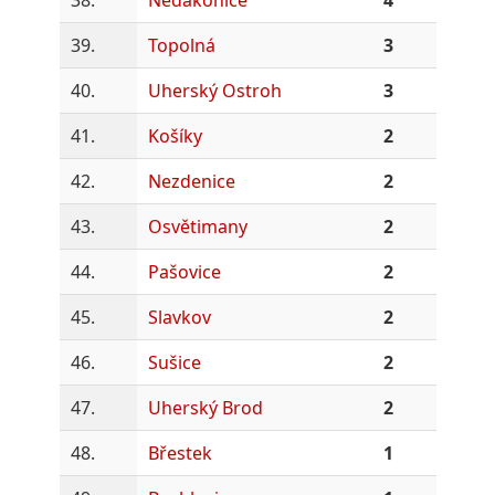
39.
Topolná
3
40.
Uherský Ostroh
3
41.
Košíky
2
42.
Nezdenice
2
43.
Osvětimany
2
44.
Pašovice
2
45.
Slavkov
2
46.
Sušice
2
47.
Uherský Brod
2
48.
Břestek
1