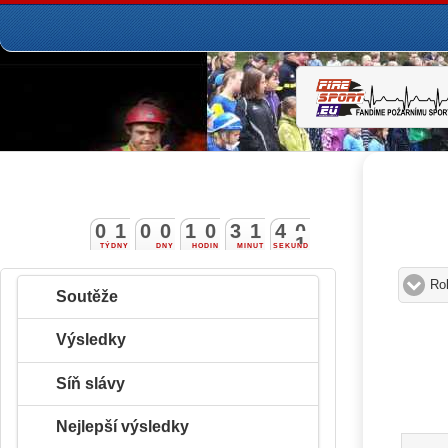
0
1
0
0
1
0
3
1
4
0
TÝDNY
DNY
HODIN
MINUT
SEKUND
1
Ro
Soutěže
Výsledky
Síň slávy
Nejlepší výsledky