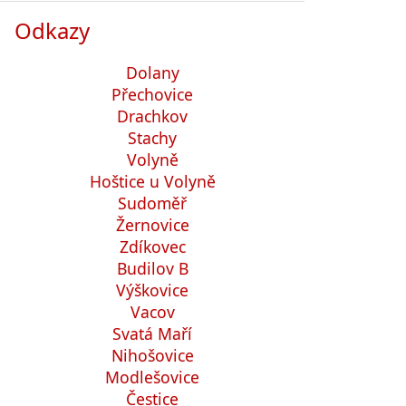
Odkazy
Dolany
Přechovice
Drachkov
Stachy
Volyně
Hoštice u Volyně
Sudoměř
Žernovice
Zdíkovec
Budilov B
Výškovice
Vacov
Svatá Maří
Nihošovice
Modlešovice
Čestice