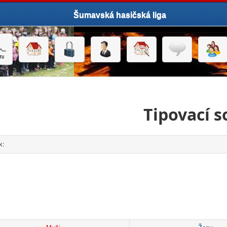
Šumavská hasičská liga
Tipovací s
k:
click to expand contents