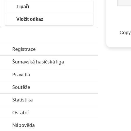
Tipaři
Vložit odkaz
Copyr
Registrace
Šumavská hasičská liga
click to expand contents
Pravidla
click to expand contents
Soutěže
click to expand contents
Statistika
click to expand contents
Ostatní
click to expand contents
Nápověda
click to expand contents