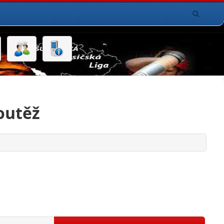
outěž