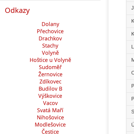
Odkazy
J
K
Dolany
Přechovice
K
Drachkov
Stachy
L
Volyně
Hoštice u Volyně
M
Sudoměř
O
Žernovice
Zdíkovec
P
Budilov B
Výškovice
P
Vacov
Svatá Maří
S
Nihošovice
Modlešovice
Ú
Čestice