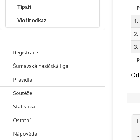
Tipaři
P
Vložit odkaz
1.
2.
3.
Registrace
P
Šumavská hasičská liga
click to expand contents
Od 
Pravidla
click to expand contents
Soutěže
click to expand contents
Statistika
click to expand contents
Ostatní
click to expand contents
H
Nápověda
click to expand contents
J