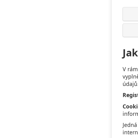
Jak
V rám
vypln
údajů
Regis
Cooki
inform
Jedná
intern