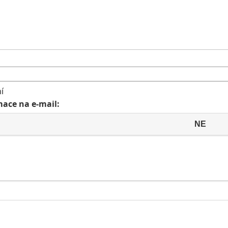
ní
ace na e-mail:
NE