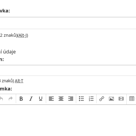
vka:
2 znaků)
(Alt-J)
í údaje
n:
3 znaků)
Alt-T
mka: