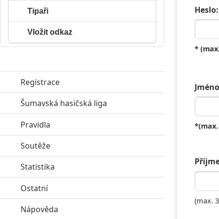
Heslo:
Tipaři
Vložit odkaz
* (max
Registrace
Jméno
Šumavská hasičská liga
click to expand contents
Pravidla
click to expand contents
*(max.
Soutěže
click to expand contents
Příjme
Statistika
click to expand contents
Ostatní
click to expand contents
(max. 
Nápověda
click to expand contents