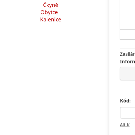
Čkyně
Obytce
Kalenice
Zasílá
Inform
Kód:
Alt-K