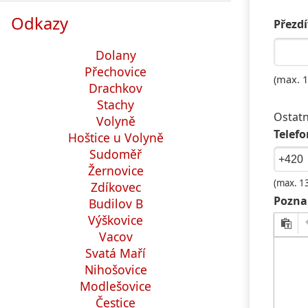
Odkazy
Přezdí
Dolany
Přechovice
(max. 1
Drachkov
Stachy
Ostatn
Volyně
Telefo
Hoštice u Volyně
Sudoměř
Žernovice
(max. 1
Zdíkovec
Pozna
Budilov B
Výškovice
Vacov
Svatá Maří
Nihošovice
Modlešovice
Čestice