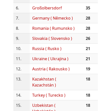
6.
Großolbersdorf
35
7.
Germany ( Německo )
28
8.
Romania ( Rumunsko )
28
9.
Slovakia ( Slovensko )
26
10.
Russia ( Rusko )
21
11.
Ukraine ( Ukrajina )
21
12.
Austria ( Rakousko )
19
13.
Kazakhstan (
18
Kazachstán )
14.
Turkey ( Turecko )
18
15.
Uzbekistan (
18