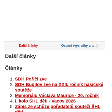
Další články
Ostatní (výsledky a td..)
Další články
Články
SDH Poříčí zve
SDH Budilov zve na XXII. ročník hasičské
soutěže
Memoriálu Václava Maurice - 20. ročník
I. kolo ŠHL dětí - Vacov 2026
Zápis ze schůze pořadatelů soutěží ŠHL