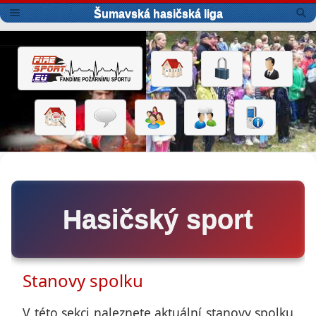
Šumavská hasičská liga
Hasičský sport
Stanovy spolku
V této sekci naleznete aktuální stanovy spolku