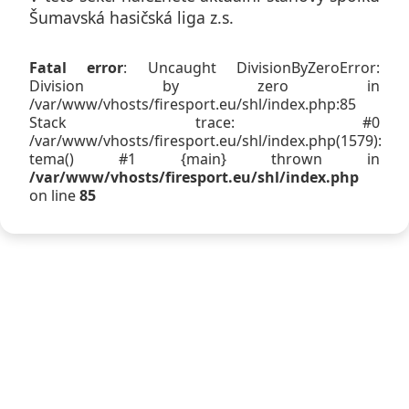
Šumavská hasičská liga z.s.
Fatal error
: Uncaught DivisionByZeroError:
Division by zero in
/var/www/vhosts/firesport.eu/shl/index.php:85
Stack trace: #0
/var/www/vhosts/firesport.eu/shl/index.php(1579):
tema() #1 {main} thrown in
/var/www/vhosts/firesport.eu/shl/index.php
on line
85