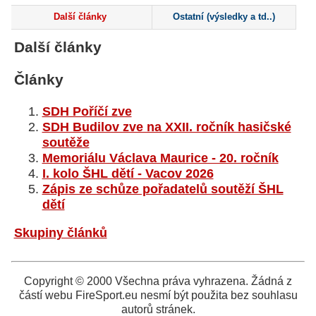
Další články
Ostatní (výsledky a td..)
Další články
Články
SDH Poříčí zve
SDH Budilov zve na XXII. ročník hasičské
soutěže
Memoriálu Václava Maurice - 20. ročník
I. kolo ŠHL dětí - Vacov 2026
Zápis ze schůze pořadatelů soutěží ŠHL
dětí
Skupiny článků
Copyright © 2000 Všechna práva vyhrazena. Žádná z
částí webu FireSport.eu nesmí být použita bez souhlasu
autorů stránek.