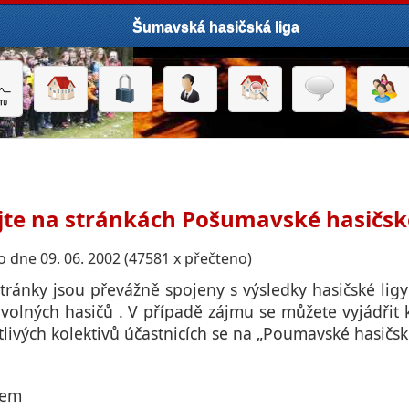
Šumavská hasičská liga
jte na stránkách Pošumavské hasičské
 dne 09. 06. 2002 (47581 x přečteno)
stránky jsou převážně spojeny s výsledky hasičské lig
volných hasičů . V případě zájmu se můžete vyjádřit
livých kolektivů účastnicích se na „Poumavské hasičské l
jem