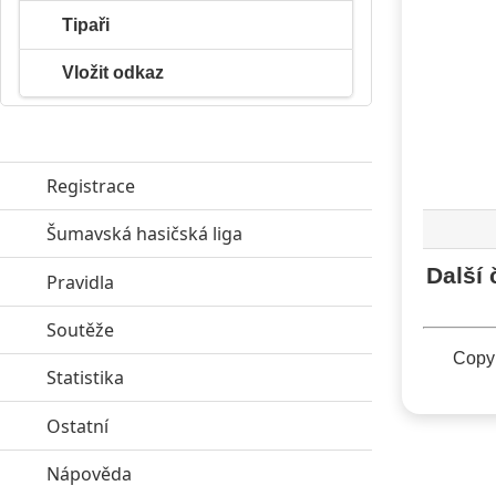
Tipaři
Vložit odkaz
Registrace
Šumavská hasičská liga
click to expand contents
Další 
Pravidla
click to expand contents
Soutěže
click to expand contents
Copyr
Statistika
click to expand contents
Ostatní
click to expand contents
Nápověda
click to expand contents