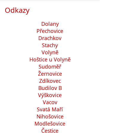
Odkazy
Dolany
Přechovice
Drachkov
Stachy
Volyně
Hoštice u Volyně
Sudoměř
Žernovice
Zdíkovec
Budilov B
Výškovice
Vacov
Svatá Maří
Nihošovice
Modlešovice
Čestice