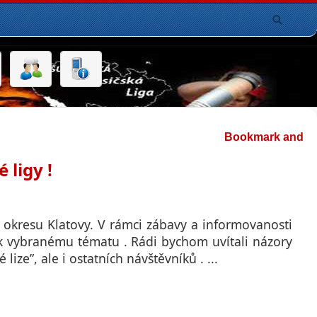
 ligy !
y okresu Klatovy. V rámci zábavy a informovanosti
 k vybranému tématu . Rádi bychom uvítali názory
ize”, ale i ostatních návštěvníků . ...