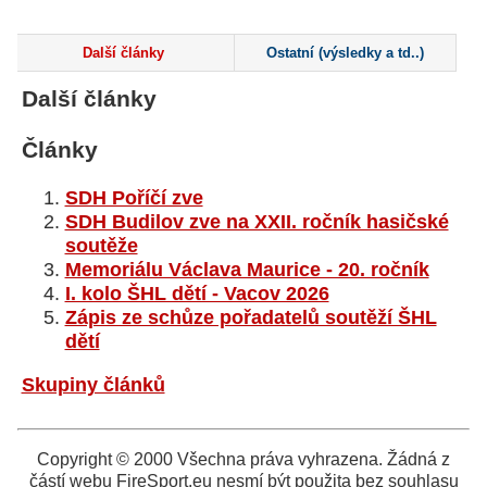
Další články
Ostatní (výsledky a td..)
Další články
Články
SDH Poříčí zve
SDH Budilov zve na XXII. ročník hasičské
soutěže
Memoriálu Václava Maurice - 20. ročník
I. kolo ŠHL dětí - Vacov 2026
Zápis ze schůze pořadatelů soutěží ŠHL
dětí
Skupiny článků
Copyright © 2000 Všechna práva vyhrazena. Žádná z
částí webu FireSport.eu nesmí být použita bez souhlasu