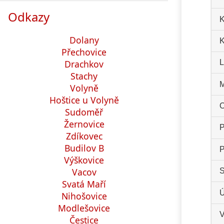
Odkazy
K
Dolany
K
Přechovice
Drachkov
L
Stachy
M
Volyně
Hoštice u Volyně
O
Sudoměř
Žernovice
P
Zdíkovec
Budilov B
P
Výškovice
Vacov
S
Svatá Maří
Ú
Nihošovice
Modlešovice
V
Čestice