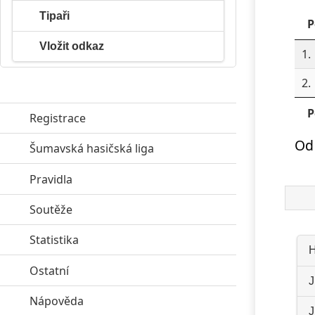
Tipaři
P
Vložit odkaz
1.
2.
P
Registrace
Od 
Šumavská hasičská liga
click to expand contents
Pravidla
click to expand contents
Soutěže
click to expand contents
Statistika
click to expand contents
H
Ostatní
click to expand contents
J
Nápověda
click to expand contents
J