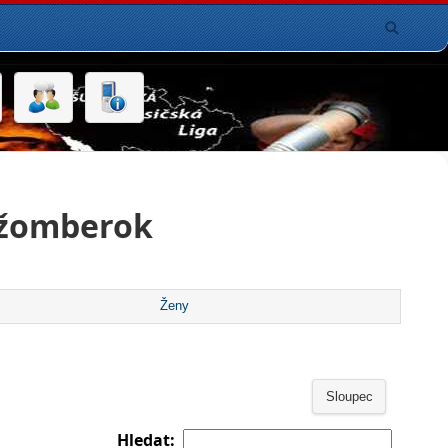
užomberok
Ženy
Sloupec
Hledat: