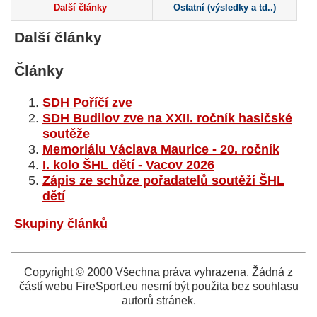
Další články
Ostatní (výsledky a td..)
Další články
Články
SDH Poříčí zve
SDH Budilov zve na XXII. ročník hasičské
soutěže
Memoriálu Václava Maurice - 20. ročník
I. kolo ŠHL dětí - Vacov 2026
Zápis ze schůze pořadatelů soutěží ŠHL
dětí
Skupiny článků
Copyright © 2000 Všechna práva vyhrazena. Žádná z
částí webu FireSport.eu nesmí být použita bez souhlasu
autorů stránek.