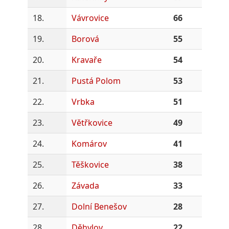
18.
Vávrovice
66
19.
Borová
55
20.
Kravaře
54
21.
Pustá Polom
53
22.
Vrbka
51
23.
Větřkovice
49
24.
Komárov
41
25.
Těškovice
38
26.
Závada
33
27.
Dolní Benešov
28
28.
Děhylov
22