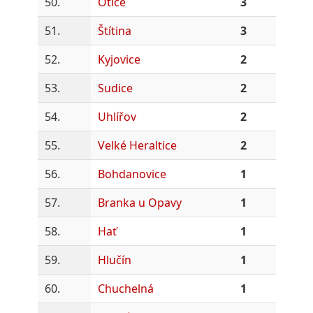
50.
Otice
3
51.
Štítina
3
52.
Kyjovice
2
53.
Sudice
2
54.
Uhlířov
2
55.
Velké Heraltice
2
56.
Bohdanovice
1
57.
Branka u Opavy
1
58.
Hať
1
59.
Hlučín
1
60.
Chuchelná
1