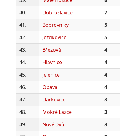
40.
Dobroslavice
7
41.
Bobrovníky
5
42.
Jezdkovice
5
43.
Březová
4
44.
Hlavnice
4
45.
Jelenice
4
46.
Opava
4
47.
Darkovice
3
48.
Mokré Lazce
3
49.
Nový Dvůr
3