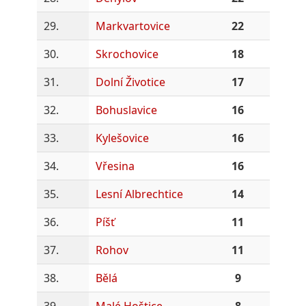
29.
Markvartovice
22
30.
Skrochovice
18
31.
Dolní Životice
17
32.
Bohuslavice
16
33.
Kylešovice
16
34.
Vřesina
16
35.
Lesní Albrechtice
14
36.
Píšť
11
37.
Rohov
11
38.
Bělá
9
39.
Malé Hoštice
8