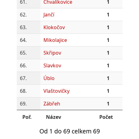
61.
Chvalíkovice
1
62.
Jančí
1
63.
Klokočov
1
64.
Mikolajice
1
65.
Skřipov
1
66.
Slavkov
1
67.
Úblo
1
68.
Vlaštovičky
1
69.
Zábřeh
1
Poř.
Název
Počet
Od 1 do 69 celkem 69