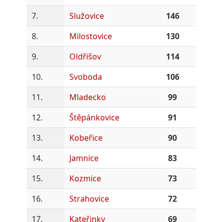
7.
Služovice
146
8.
Milostovice
130
9.
Oldřišov
114
10.
Svoboda
106
11.
Mladecko
99
12.
Štěpánkovice
91
13.
Kobeřice
90
14.
Jamnice
83
15.
Kozmice
73
16.
Strahovice
72
17.
Kateřinky
69