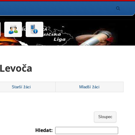
 Levoča
Starší žáci
Mladší žáci
Sloupec
Hledat: