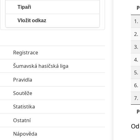
Tipaři
P
Vložit odkaz
1.
2.
3.
Registrace
4.
Šumavská hasičská liga
click to expand contents
5.
Pravidla
click to expand contents
6.
Soutěže
click to expand contents
7.
Statistika
click to expand contents
P
Ostatní
click to expand contents
Od 
Nápověda
click to expand contents