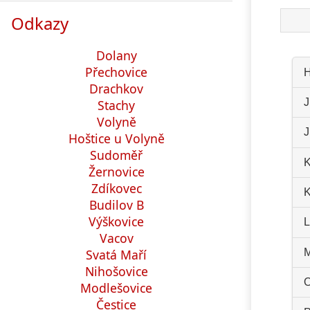
Odkazy
Dolany
Přechovice
H
Drachkov
J
Stachy
Volyně
J
Hoštice u Volyně
Sudoměř
K
Žernovice
Zdíkovec
K
Budilov B
Výškovice
L
Vacov
Svatá Maří
M
Nihošovice
O
Modlešovice
Čestice