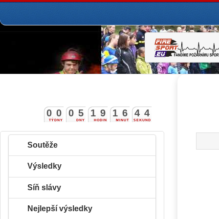
0
0
0
5
1
9
1
6
4
4
TÝDNY
DNY
HODIN
MINUT
SEKUND
Soutěže
Výsledky
Síň slávy
Nejlepší výsledky