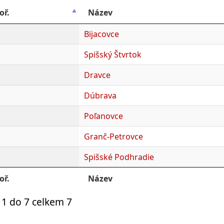
oř.
Název
Bijacovce
Spišský Štvrtok
Dravce
Dúbrava
Poľanovce
Granč-Petrovce
Spišské Podhradie
oř.
Název
1 do 7 celkem 7