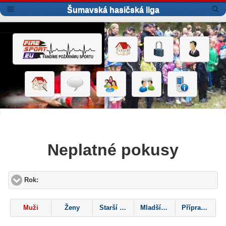
Šumavská hasičská liga
Neplatné pokusy
Rok:
click to expand contents
Muži
Ženy
Starší žáci
Mladší žáci
Přípravka