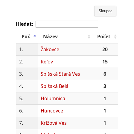
Sloupec
Hledat:
Poř.
Název
Počet
1.
Žakovce
20
2.
Reľov
15
3.
Spišská Stará Ves
6
4.
Spišská Belá
3
5.
Holumnica
1
6.
Huncovce
1
7.
Krížová Ves
1