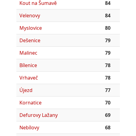
Kout na Šumavě
84
Velenovy
84
Myslovice
80
Dešenice
79
Malinec
79
Bílenice
78
Vrhaveč
78
Újezd
77
Kornatice
70
Defurovy Lažany
69
Nebílovy
68