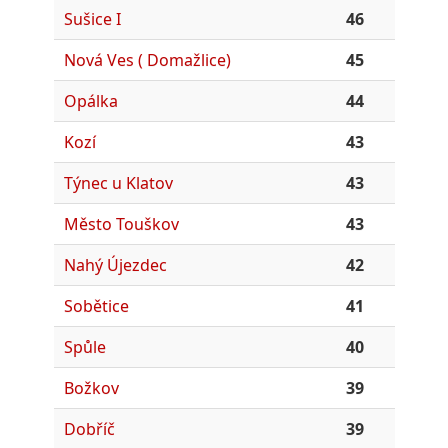
Sušice I
46
Nová Ves ( Domažlice)
45
Opálka
44
Kozí
43
Týnec u Klatov
43
Město Touškov
43
Nahý Újezdec
42
Sobětice
41
Spůle
40
Božkov
39
Dobříč
39