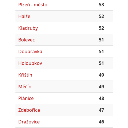
Plzeň - město
53
Halže
52
Kladruby
52
Bolevec
51
Doubravka
51
Holoubkov
51
Křištín
49
Měčín
49
Plánice
48
Zdebořice
47
Dražovice
46