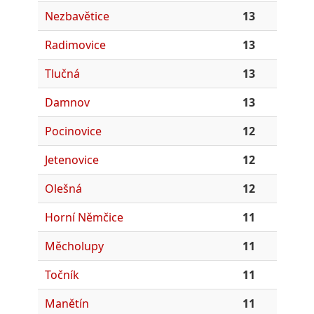
Nezbavětice
13
Radimovice
13
Tlučná
13
Damnov
13
Pocinovice
12
Jetenovice
12
Olešná
12
Horní Němčice
11
Měcholupy
11
Točník
11
Manětín
11