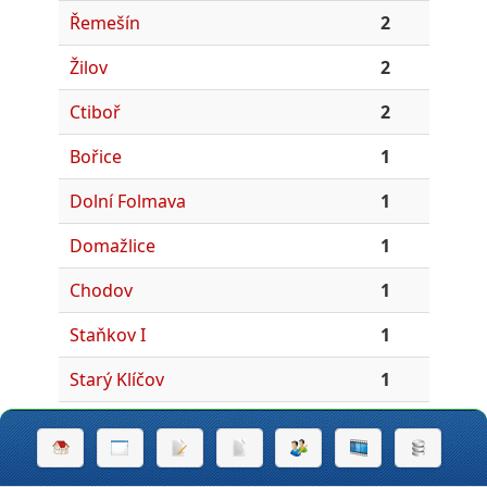
Řemešín
2
Žilov
2
Ctiboř
2
Bořice
1
Dolní Folmava
1
Domažlice
1
Chodov
1
Staňkov I
1
Starý Klíčov
1
Třebnice
1
Velký Malahov
1