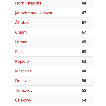
Horní Hradiště
68
Janovice nad Úhlavou
67
Žihobce
67
Chlum
67
Lomec
65
Pích
63
Kopidlo
62
Mračnice
60
Drslavice
56
Tlumačov
55
Čelákovy
54