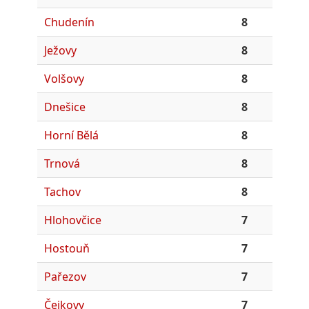
Chudenín
8
Ježovy
8
Volšovy
8
Dnešice
8
Horní Bělá
8
Trnová
8
Tachov
8
Hlohovčice
7
Hostouň
7
Pařezov
7
Čejkovy
7