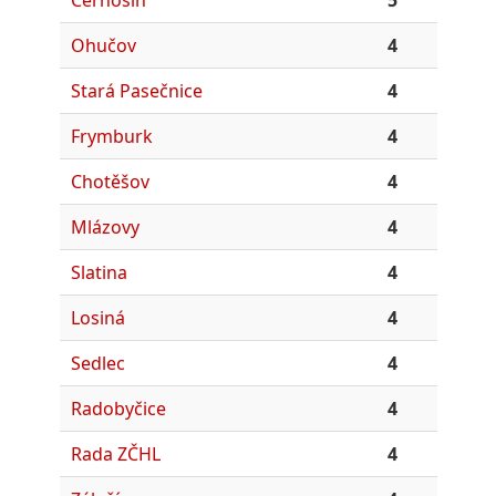
Ohučov
4
Stará Pasečnice
4
Frymburk
4
Chotěšov
4
Mlázovy
4
Slatina
4
Losiná
4
Sedlec
4
Radobyčice
4
Rada ZČHL
4