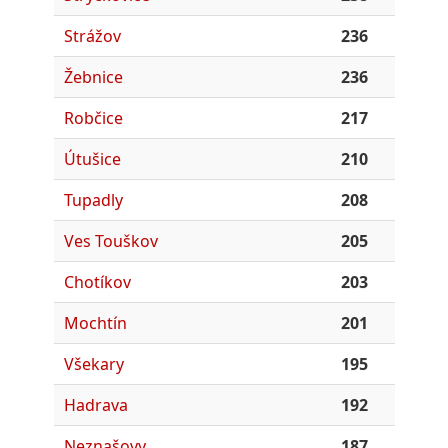
Strážov
236
Žebnice
236
Robčice
217
Útušice
210
Tupadly
208
Ves Touškov
205
Chotíkov
203
Mochtín
201
Všekary
195
Hadrava
192
Neznašovy
187