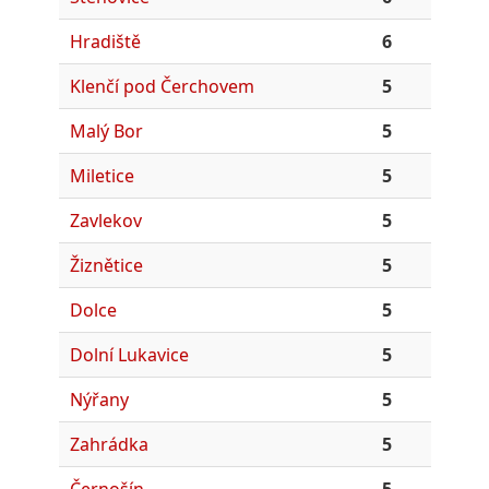
Hradiště
6
Klenčí pod Čerchovem
5
Malý Bor
5
Miletice
5
Zavlekov
5
Žiznětice
5
Dolce
5
Dolní Lukavice
5
Nýřany
5
Zahrádka
5
Černošín
5