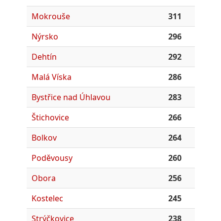
Mokrouše
311
Nýrsko
296
Dehtín
292
Malá Víska
286
Bystřice nad Úhlavou
283
Štichovice
266
Bolkov
264
Poděvousy
260
Obora
256
Kostelec
245
Strýčkovice
238