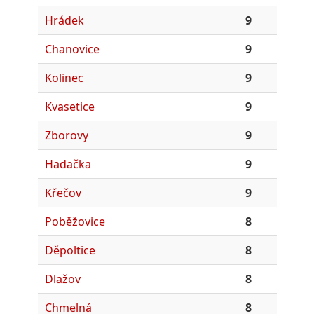
Hrádek
9
Chanovice
9
Kolinec
9
Kvasetice
9
Zborovy
9
Hadačka
9
Křečov
9
Poběžovice
8
Děpoltice
8
Dlažov
8
Chmelná
8