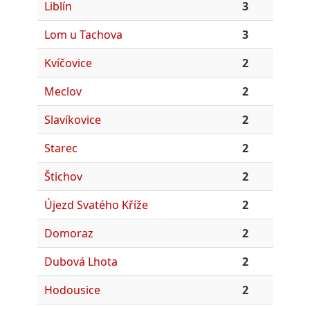
Liblín
3
Lom u Tachova
3
Kvíčovice
2
Meclov
2
Slavíkovice
2
Starec
2
Štichov
2
Újezd Svatého Kříže
2
Domoraz
2
Dubová Lhota
2
Hodousice
2