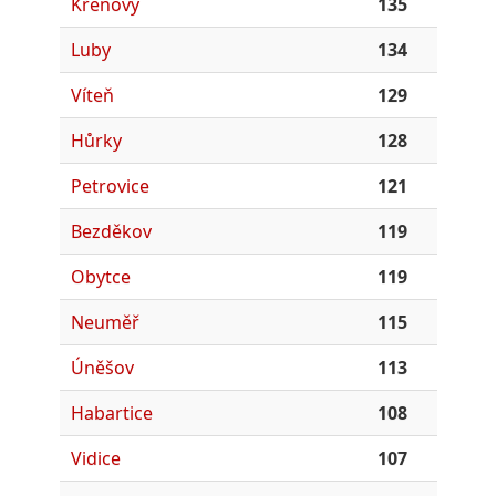
Křenovy
135
Luby
134
Víteň
129
Hůrky
128
Petrovice
121
Bezděkov
119
Obytce
119
Neuměř
115
Úněšov
113
Habartice
108
Vidice
107