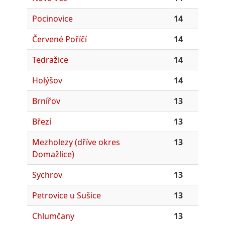
Pocinovice
14
Červené Poříčí
14
Tedražice
14
Holýšov
14
Brnířov
13
Březí
13
Mezholezy (dříve okres
13
Domažlice)
Sychrov
13
Petrovice u Sušice
13
Chlumčany
13