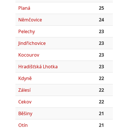
Planá
25
Němčovice
24
Pelechy
23
Jindřichovice
23
Kocourov
23
Hradišťská Lhotka
23
Kdyně
22
Zálesí
22
Cekov
22
Běšiny
21
Otín
21