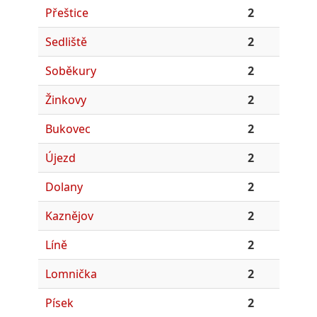
Přeštice
2
Sedliště
2
Soběkury
2
Žinkovy
2
Bukovec
2
Újezd
2
Dolany
2
Kaznějov
2
Líně
2
Lomnička
2
Písek
2