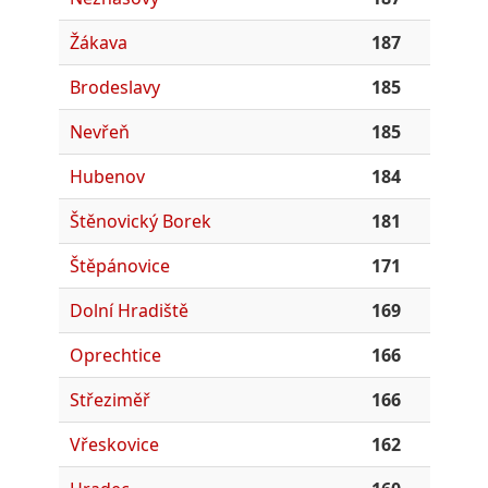
Žákava
187
Brodeslavy
185
Nevřeň
185
Hubenov
184
Štěnovický Borek
181
Štěpánovice
171
Dolní Hradiště
169
Oprechtice
166
Střeziměř
166
Vřeskovice
162