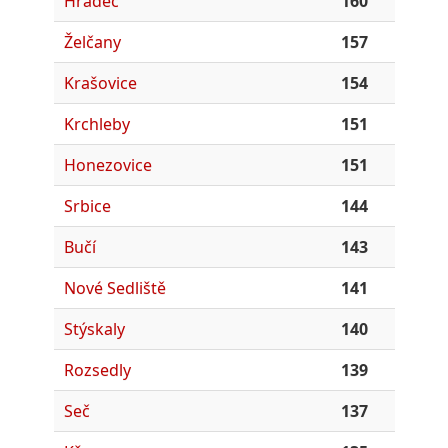
Hradec
160
Želčany
157
Krašovice
154
Krchleby
151
Honezovice
151
Srbice
144
Bučí
143
Nové Sedliště
141
Stýskaly
140
Rozsedly
139
Seč
137