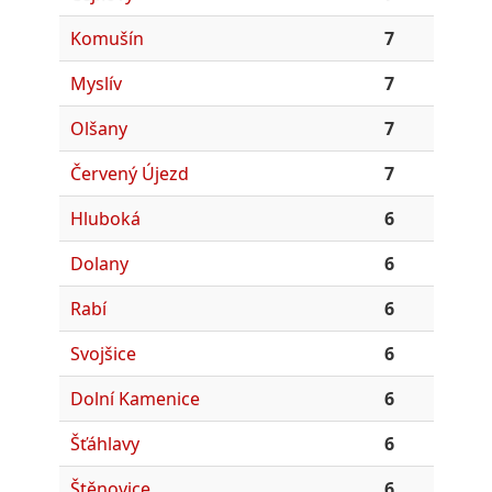
Komušín
7
Myslív
7
Olšany
7
Červený Újezd
7
Hluboká
6
Dolany
6
Rabí
6
Svojšice
6
Dolní Kamenice
6
Šťáhlavy
6
Štěnovice
6