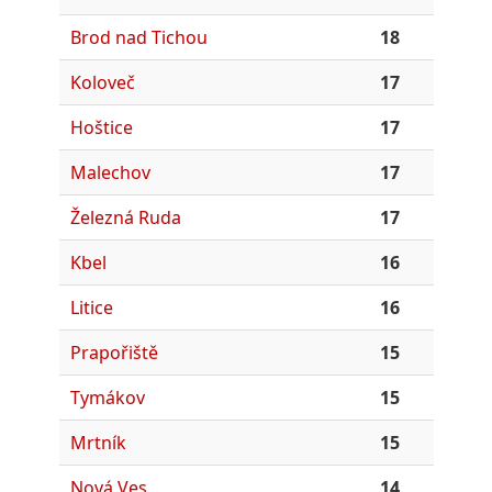
Brod nad Tichou
18
Koloveč
17
Hoštice
17
Malechov
17
Železná Ruda
17
Kbel
16
Litice
16
Prapořiště
15
Tymákov
15
Mrtník
15
Nová Ves
14