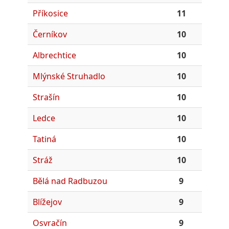
Příkosice
11
Černíkov
10
Albrechtice
10
Mlýnské Struhadlo
10
Strašín
10
Ledce
10
Tatiná
10
Stráž
10
Bělá nad Radbuzou
9
Blížejov
9
Osvračín
9