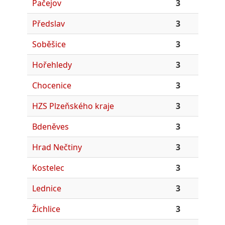
Pačejov
3
Předslav
3
Soběšice
3
Hořehledy
3
Chocenice
3
HZS Plzeňského kraje
3
Bdeněves
3
Hrad Nečtiny
3
Kostelec
3
Lednice
3
Žichlice
3