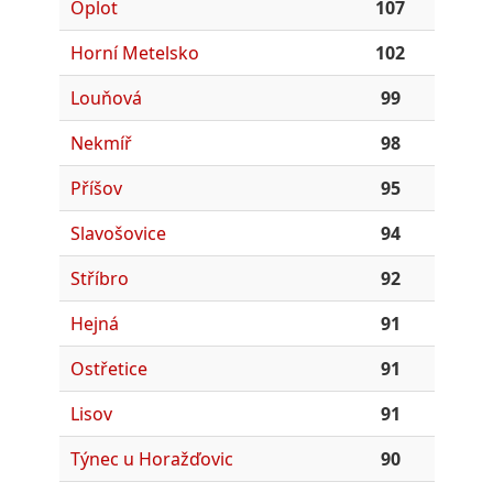
Oplot
107
Horní Metelsko
102
Louňová
99
Nekmíř
98
Příšov
95
Slavošovice
94
Stříbro
92
Hejná
91
Ostřetice
91
Lisov
91
Týnec u Horažďovic
90