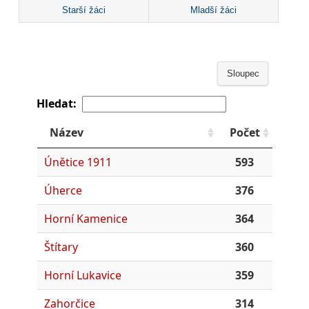
Starší žáci
Mladší žáci
Sloupec
Hledat:
Název
Počet
Únětice 1911
593
Úherce
376
Horní Kamenice
364
Štítary
360
Horní Lukavice
359
Zahorčice
314