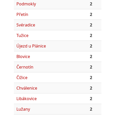
Podmokly
2
Přetín
2
Svéradice
2
Tužice
2
Újezd u Plánice
2
Blovice
2
Černotín
2
Čižice
2
Chválenice
2
Libákovice
2
Lužany
2