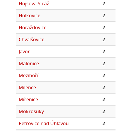
Hojsova Stráž
2
Holkovice
2
Horažďovice
2
Chvalšovice
2
Javor
2
Malonice
2
Mezihoří
2
Milence
2
Miřenice
2
Mokrosuky
2
Petrovice nad Úhlavou
2