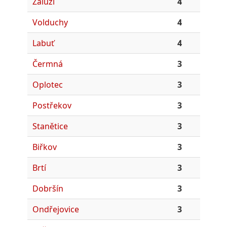
Záluží
4
Volduchy
4
Labuť
4
Čermná
3
Oplotec
3
Postřekov
3
Stanětice
3
Biřkov
3
Brtí
3
Dobršín
3
Ondřejovice
3