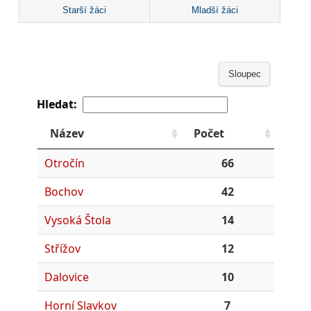
Starší žáci
Mladší žáci
Sloupec
Hledat:
Název
Počet
Otročín
66
Bochov
42
Vysoká Štola
14
Střížov
12
Dalovice
10
Horní Slavkov
7