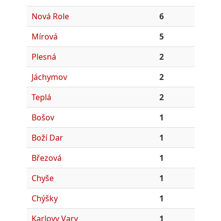
Nová Role
6
Mírová
5
Plesná
2
Jáchymov
2
Teplá
2
Bošov
1
Boží Dar
1
Březová
1
Chyše
1
Chýšky
1
Karlovy Vary
1