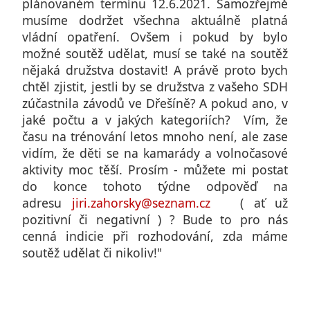
plánovaném termínu 12.6.2021. Samozřejmě
musíme dodržet všechna aktuálně platná
vládní opatření. Ovšem i pokud by bylo
možné soutěž udělat, musí se také na soutěž
nějaká družstva dostavit! A právě proto bych
chtěl zjistit, jestli by se družstva z vašeho SDH
zúčastnila závodů ve Dřešíně? A pokud ano, v
jaké počtu a v jakých kategoriích? Vím, že
času na trénování letos mnoho není, ale zase
vidím, že děti se na kamarády a volnočasové
aktivity moc těší. Prosím - můžete mi postat
do konce tohoto týdne odpověď na
adresu
jiri.zahorsky@seznam.cz
( ať už
pozitivní či negativní ) ? Bude to pro nás
cenná indicie při rozhodování, zda máme
soutěž udělat či nikoliv!"