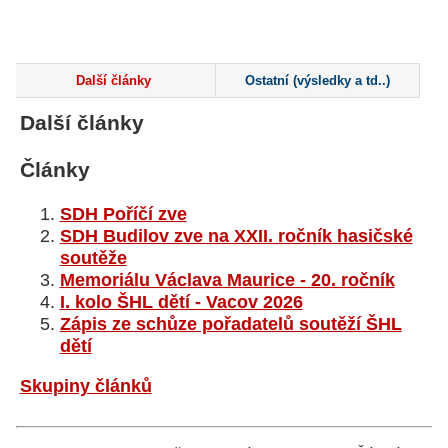
Další články
Ostatní (výsledky a td..)
Další články
Články
SDH Poříčí zve
SDH Budilov zve na XXII. ročník hasičské
soutěže
Memoriálu Václava Maurice - 20. ročník
I. kolo ŠHL dětí - Vacov 2026
Zápis ze schůze pořadatelů soutěží ŠHL
dětí
Skupiny článků