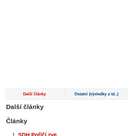
Další články
Ostatní (výsledky a td..)
Další články
Články
SDH Poříčí zve