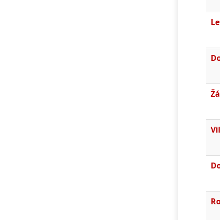
Le
Do
Ž
Vi
D
Ro