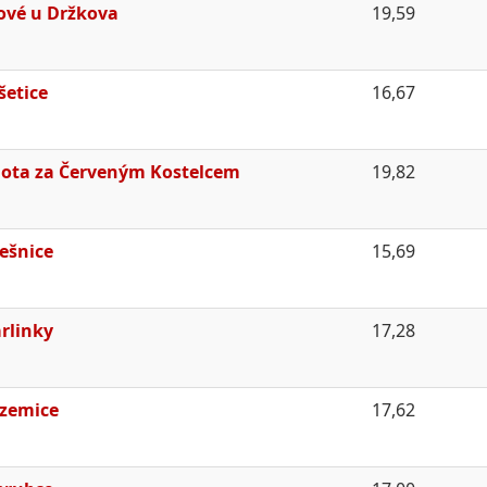
lové u Držkova
19,59
šetice
16,67
ota za Červeným Kostelcem
19,82
ešnice
15,69
rlinky
17,28
zemice
17,62