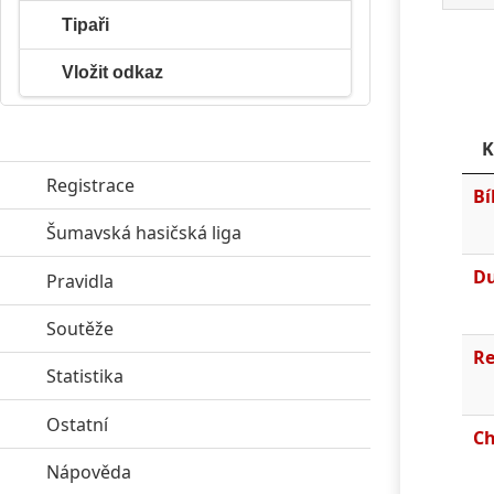
Tipaři
Vložit odkaz
K
Registrace
Bí
Šumavská hasičská liga
click to expand contents
D
Pravidla
click to expand contents
Soutěže
click to expand contents
Re
Statistika
click to expand contents
Ostatní
click to expand contents
Ch
Nápověda
click to expand contents