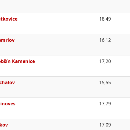
tkovice
18,49
emrlov
16,12
bšín Kamenice
17,20
chalov
15,55
inoves
17,79
rkov
17,09