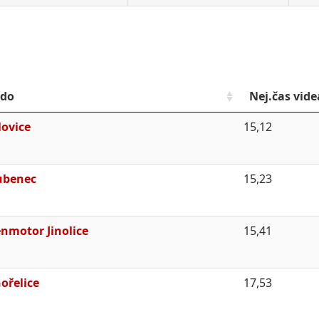
do
Nej.čas vide
lovice
15,12
ubenec
15,23
nmotor Jinolice
15,41
ořelice
17,53