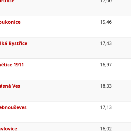
brubce
17,00
oukonice
15,46
lká Bystřice
17,43
ětice 1911
16,97
ásná Ves
18,33
ebnouševes
17,13
vlovice
16,02