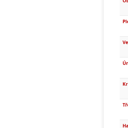
O
Pl
Ve
Ún
Kr
Tř
Ha