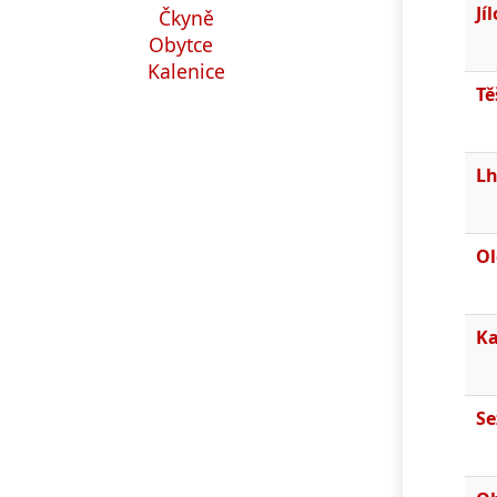
Jí
Čkyně
Obytce
Kalenice
Tě
Lh
Ol
Ka
Se