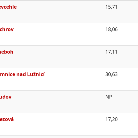
vcehle
15,71
chrov
18,06
neboh
17,11
mnice nad Lužnicí
30,63
udov
NP
ezová
17,20