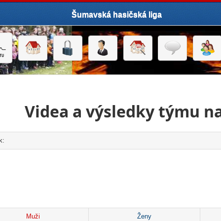
Šumavská hasičská liga
Videa a výsledky týmu na
k:
click to expand contents
Muži
Ženy