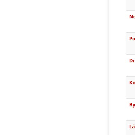
N
Po
Dr
K
By
Lá