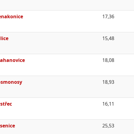
enakonice
17,36
lice
15,48
ahanovice
18,08
osmonosy
18,93
střec
16,11
senice
25,53