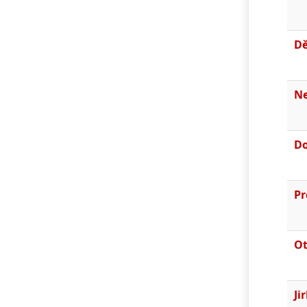
Dě
N
Do
Pr
Ot
Ji