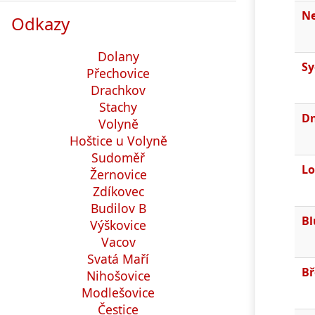
Ne
Odkazy
Dolany
Sy
Přechovice
Drachkov
Stachy
D
Volyně
Hoštice u Volyně
Sudoměř
Lo
Žernovice
Zdíkovec
Budilov B
Bl
Výškovice
Vacov
Svatá Maří
Bř
Nihošovice
Modlešovice
Čestice