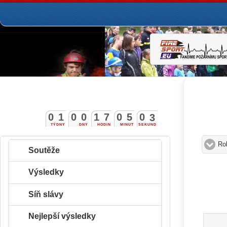
0
1
0
0
1
7
0
5
0
2
TÝDNY
DNY
HODIN
MINUT
SEKUND
Ro
Soutěže
Výsledky
Síň slávy
Nejlepší výsledky