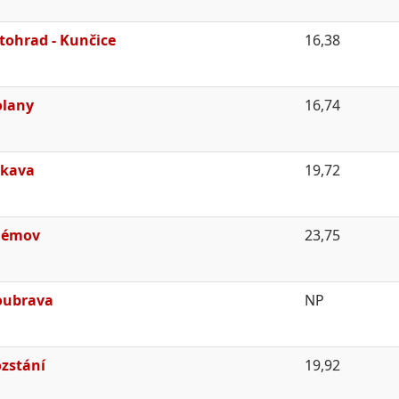
tohrad - Kunčice
16,38
lany
16,74
ákava
19,72
lémov
23,75
oubrava
NP
zstání
19,92