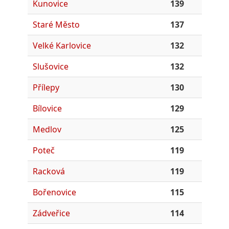
Kunovice
139
Staré Město
137
Velké Karlovice
132
Slušovice
132
Přílepy
130
Bílovice
129
Medlov
125
Poteč
119
Racková
119
Bořenovice
115
Zádveřice
114