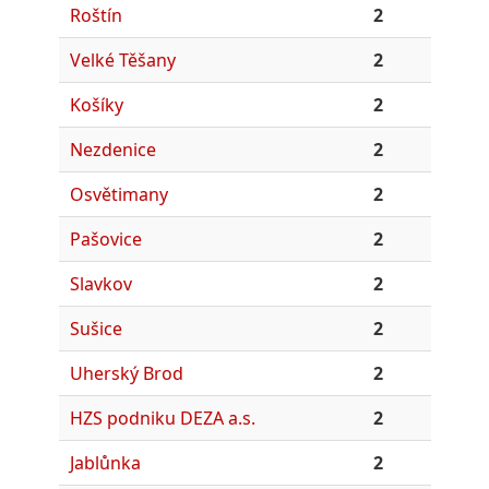
Roštín
2
Velké Těšany
2
Košíky
2
Nezdenice
2
Osvětimany
2
Pašovice
2
Slavkov
2
Sušice
2
Uherský Brod
2
HZS podniku DEZA a.s.
2
Jablůnka
2