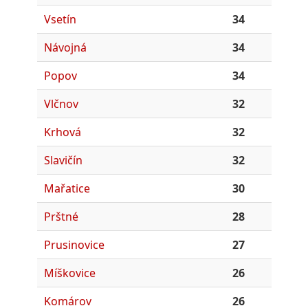
Vsetín
34
Návojná
34
Popov
34
Vlčnov
32
Krhová
32
Slavičín
32
Mařatice
30
Prštné
28
Prusinovice
27
Míškovice
26
Komárov
26