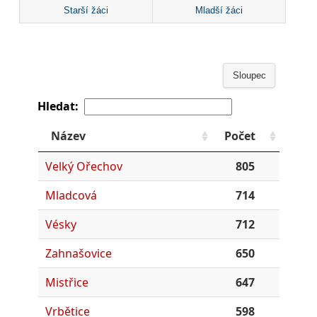
Starší žáci
Mladší žáci
Sloupec
Hledat:
Název
Počet
Velký Ořechov
805
Mladcová
714
Vésky
712
Zahnašovice
650
Mistřice
647
Vrbětice
598