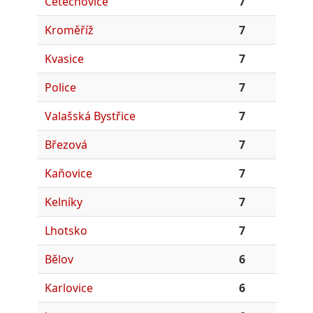
Cetechovice
7
Kroměříž
7
Kvasice
7
Police
7
Valašská Bystřice
7
Březová
7
Kaňovice
7
Kelníky
7
Lhotsko
7
Bělov
6
Karlovice
6