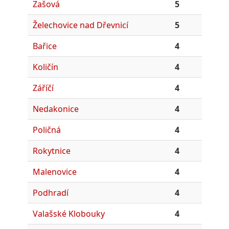
Zašová
5
Želechovice nad Dřevnicí
5
Bařice
4
Količín
4
Záříčí
4
Nedakonice
4
Poličná
4
Rokytnice
4
Malenovice
4
Podhradí
4
Valašské Klobouky
4