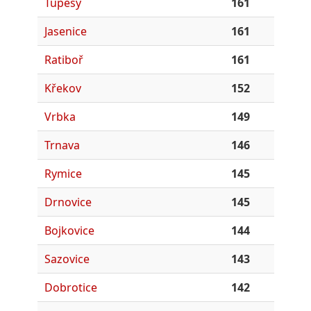
Tupesy
161
Jasenice
161
Ratiboř
161
Křekov
152
Vrbka
149
Trnava
146
Rymice
145
Drnovice
145
Bojkovice
144
Sazovice
143
Dobrotice
142