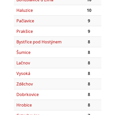
Haluzice
10
Pačlavice
9
Prakšice
9
Bystřice pod Hostýnem
8
Šumice
8
Lačnov
8
Vysoká
8
Zděchov
8
Dobrkovice
8
Hrobice
8