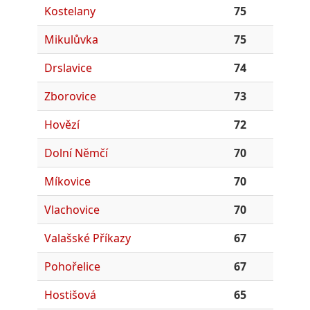
Kostelany
75
Mikulůvka
75
Drslavice
74
Zborovice
73
Hovězí
72
Dolní Němčí
70
Míkovice
70
Vlachovice
70
Valašské Příkazy
67
Pohořelice
67
Hostišová
65