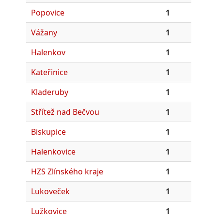
Popovice
1
Vážany
1
Halenkov
1
Kateřinice
1
Kladeruby
1
Střítež nad Bečvou
1
Biskupice
1
Halenkovice
1
HZS Zlínského kraje
1
Lukoveček
1
Lužkovice
1