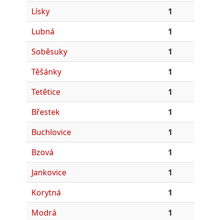
Lísky
1
Lubná
1
Soběsuky
1
Těšánky
1
Tetětice
1
Břestek
1
Buchlovice
1
Bzová
1
Jankovice
1
Korytná
1
Modrá
1