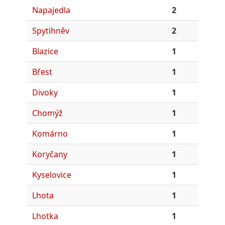
Napajedla
2
Spytihněv
2
Blazice
1
Břest
1
Divoky
1
Chomýž
1
Komárno
1
Koryčany
1
Kyselovice
1
Lhota
1
Lhotka
1