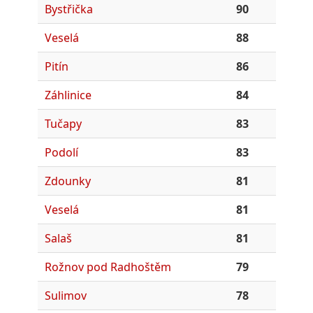
Bystřička
90
Veselá
88
Pitín
86
Záhlinice
84
Tučapy
83
Podolí
83
Zdounky
81
Veselá
81
Salaš
81
Rožnov pod Radhoštěm
79
Sulimov
78