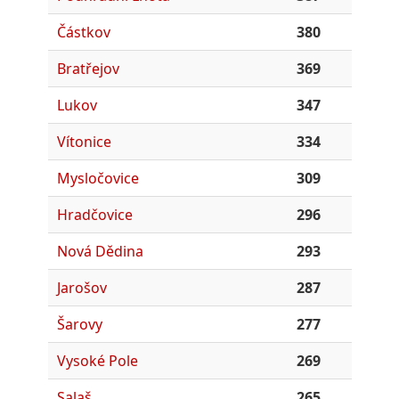
Částkov
380
Bratřejov
369
Lukov
347
Vítonice
334
Mysločovice
309
Hradčovice
296
Nová Dědina
293
Jarošov
287
Šarovy
277
Vysoké Pole
269
Salaš
265