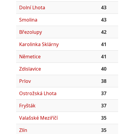
Dolní Lhota
43
Smolina
43
Březolupy
42
Karolinka Sklárny
41
Němetice
41
Zdislavice
40
Prlov
38
Ostrožská Lhota
37
Fryšták
37
Valašské Meziříčí
35
Zlín
35