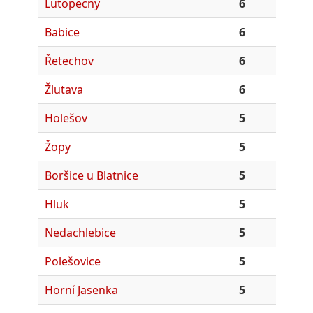
Lutopecny
6
Babice
6
Řetechov
6
Žlutava
6
Holešov
5
Žopy
5
Boršice u Blatnice
5
Hluk
5
Nedachlebice
5
Polešovice
5
Horní Jasenka
5