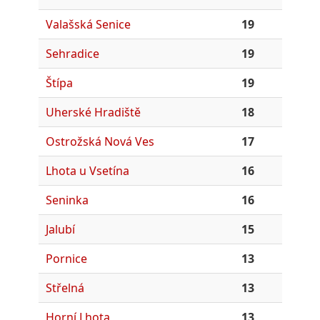
Valašská Senice
19
Sehradice
19
Štípa
19
Uherské Hradiště
18
Ostrožská Nová Ves
17
Lhota u Vsetína
16
Seninka
16
Jalubí
15
Pornice
13
Střelná
13
Horní Lhota
13