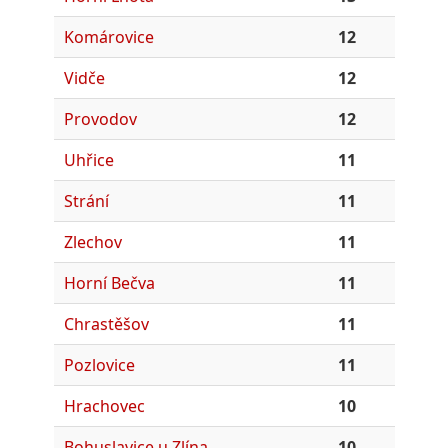
Komárovice
12
Vidče
12
Provodov
12
Uhřice
11
Strání
11
Zlechov
11
Horní Bečva
11
Chrastěšov
11
Pozlovice
11
Hrachovec
10
Bohuslavice u Zlína
10