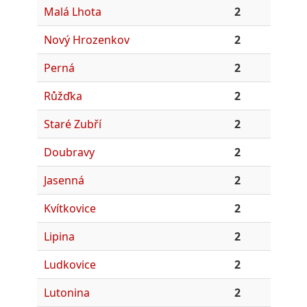
Malá Lhota
2
Nový Hrozenkov
2
Perná
2
Růžďka
2
Staré Zubří
2
Doubravy
2
Jasenná
2
Kvítkovice
2
Lipina
2
Ludkovice
2
Lutonina
2