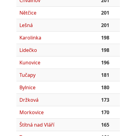
Chvalnov
201
Nětčice
201
Lešná
201
Karolinka
198
Lidečko
198
Kunovice
196
Tučapy
181
Bylnice
180
Držková
173
Morkovice
170
Štítná nad Vláří
165