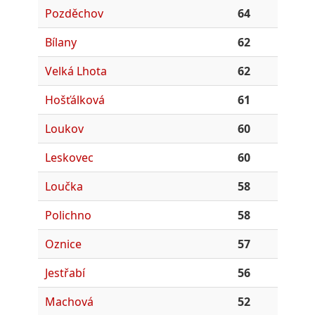
Pozděchov
64
Bílany
62
Velká Lhota
62
Hošťálková
61
Loukov
60
Leskovec
60
Loučka
58
Polichno
58
Oznice
57
Jestřabí
56
Machová
52