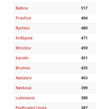
Babice
517
Pravčice
494
Rychlov
480
Kněžpole
471
Mirošov
459
Karolín
451
Brumov
435
Nedašov
403
Nevšová
399
Ludslavice
388
Podhradní Lhota
387