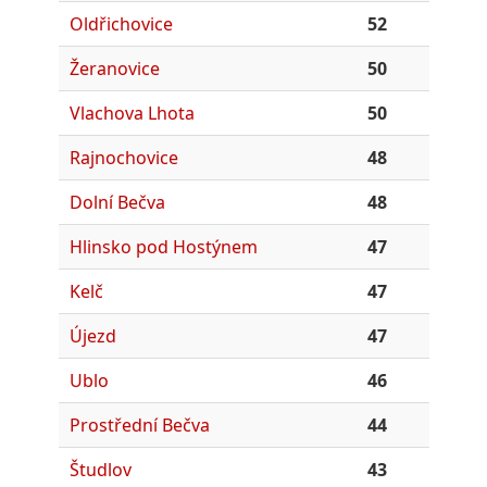
Oldřichovice
52
Žeranovice
50
Vlachova Lhota
50
Rajnochovice
48
Dolní Bečva
48
Hlinsko pod Hostýnem
47
Kelč
47
Újezd
47
Ublo
46
Prostřední Bečva
44
Študlov
43