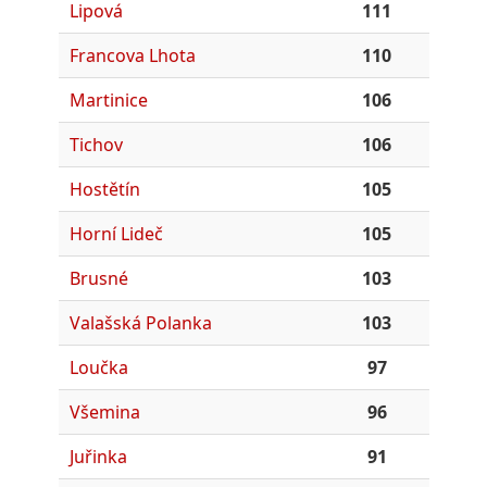
Lipová
111
Francova Lhota
110
Martinice
106
Tichov
106
Hostětín
105
Horní Lideč
105
Brusné
103
Valašská Polanka
103
Loučka
97
Všemina
96
Juřinka
91