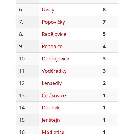
6.
Úvaly
8
7.
Popovičky
7
8.
Radějovice
5
9.
Řehenice
4
10.
Dobřejovice
3
11.
Voděrádky
3
12.
Lensedly
2
13.
Čelákovice
1
14.
Doubek
1
15.
Jenštejn
1
16.
Modletice
1