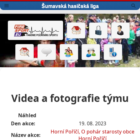
Šumavská hasičská liga
Videa a fotografie týmu
Náhled
Den akce:
19. 08. 2023
Horní Poříčí, O pohár starosty obce
Název akce:
Horní Poříčí