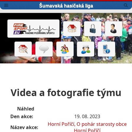
Šumavská hasičská liga
Videa a fotografie týmu
Náhled
Den akce:
19. 08. 2023
Horní Poříčí, O pohár starosty obce
Název akce:
Horní Poříčí