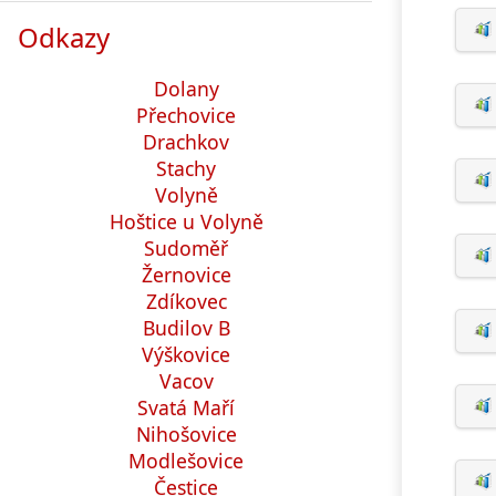
Odkazy
Dolany
Přechovice
Drachkov
Stachy
Volyně
Hoštice u Volyně
Sudoměř
Žernovice
Zdíkovec
Budilov B
Výškovice
Vacov
Svatá Maří
Nihošovice
Modlešovice
Čestice