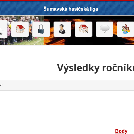
Šumavská hasičská liga
Výsledky ročník
k:
click to expand contents
Body