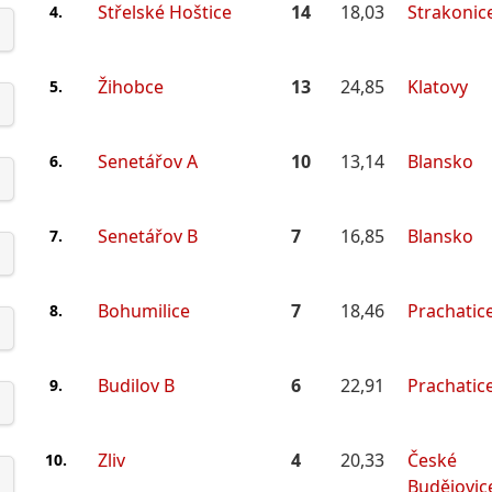
Střelské Hoštice
14
18,03
Strakonic
4.
Žihobce
13
24,85
Klatovy
5.
Senetářov A
10
13,14
Blansko
6.
Senetářov B
7
16,85
Blansko
7.
Bohumilice
7
18,46
Prachatic
8.
Budilov B
6
22,91
Prachatic
9.
Zliv
4
20,33
České
10.
Budějovic