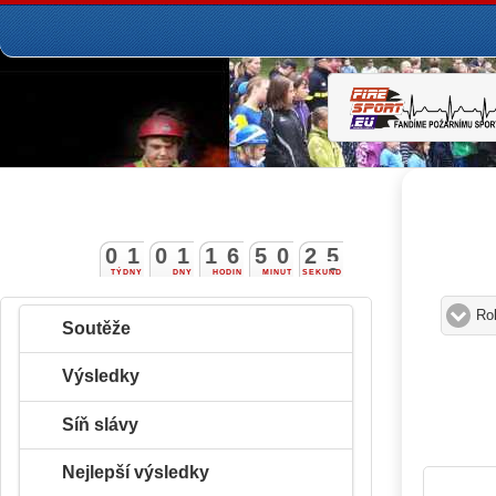
0
1
0
1
1
6
5
0
2
5
TÝDNY
DNY
HODIN
MINUT
SEKUND
Ro
Soutěže
Výsledky
Síň slávy
Nejlepší výsledky