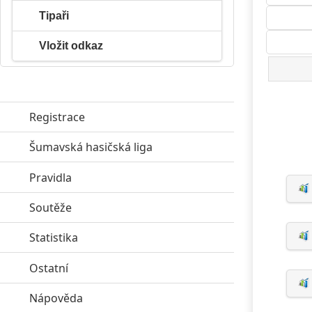
Tipaři
Vložit odkaz
Registrace
Šumavská hasičská liga
click to expand contents
Pravidla
click to expand contents
Soutěže
click to expand contents
Statistika
click to expand contents
Ostatní
click to expand contents
Nápověda
click to expand contents