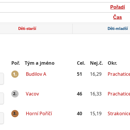
Pořadí
Čas
Děti-starší
Děti-mladší
Poř.
Tým a jméno
Cel.
Nej.č.
Okr.
Budilov A
51
16,29
Prachatic
1.
Vacov
46
16,33
Prachatic
2.
Horní Poříčí
40
15,19
Strakonic
3.