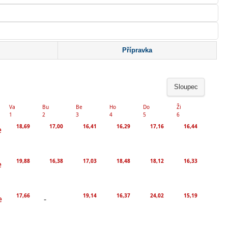
Přípravka
Sloupec
Va
Bu
Be
Ho
Do
Ži
1
2
3
4
5
6
18,69
17,00
16,41
16,29
17,16
16,44
e
19,88
16,38
17,03
18,48
18,12
16,33
e
17,66
19,14
16,37
24,02
15,19
e
-