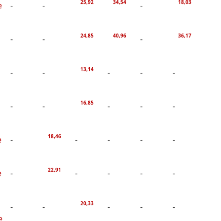
25,92
34,54
18,03
e
-
-
-
24,85
40,96
36,17
-
-
-
13,14
-
-
-
-
-
16,85
-
-
-
-
-
18,46
e
-
-
-
-
-
22,91
e
-
-
-
-
-
20,33
-
-
-
-
-
e