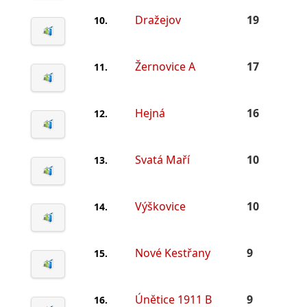
Dražejov
19
10.
Žernovice A
17
11.
Hejná
16
12.
Svatá Maří
10
13.
Výškovice
10
14.
Nové Kestřany
9
15.
Únětice 1911 B
9
16.