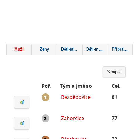
Muži
Ženy
Děti-starší
Děti-mladší
Přípravka
Sloupec
Poř.
Tým a jméno
Cel.
Bezdědovice
81
1.
Zahorčice
77
2.