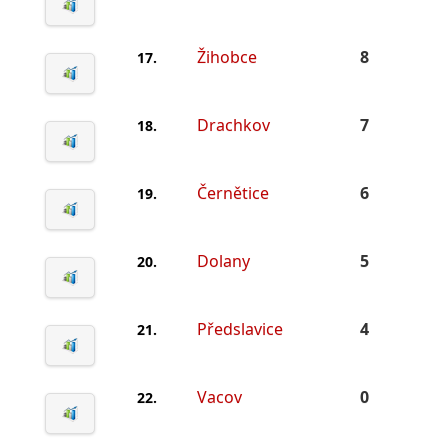
Žihobce
8
17.
Drachkov
7
18.
Černětice
6
19.
Dolany
5
20.
Předslavice
4
21.
Vacov
0
22.