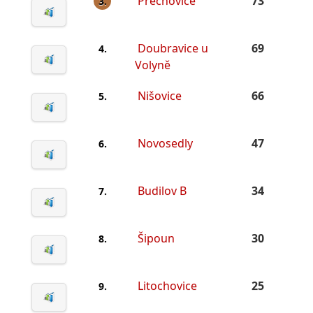
Přechovice
73
3.
Doubravice u
69
4.
Volyně
Nišovice
66
5.
Novosedly
47
6.
Budilov B
34
7.
Šipoun
30
8.
Litochovice
25
9.