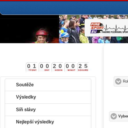
0
1
0
0
2
0
0
0
2
4
5
TÝDNY
DNY
HODIN
MINUT
SEKUND
Ro
Soutěže
Výsledky
Síň slávy
Vyber
Nejlepší výsledky