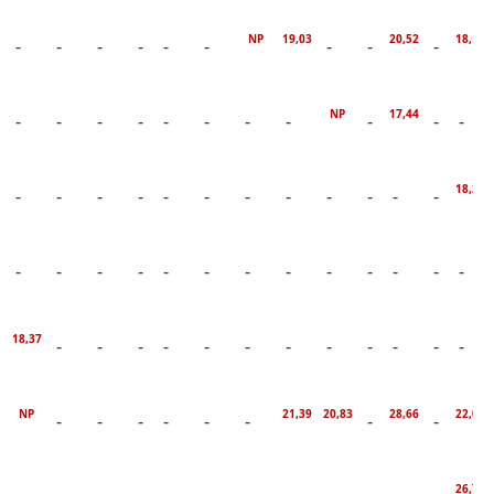
NP
19,03
20,52
18,11
-
-
-
-
-
-
-
-
-
NP
17,44
-
-
-
-
-
-
-
-
-
-
-
18,27
-
-
-
-
-
-
-
-
-
-
-
-
-
-
-
-
-
-
-
-
-
-
-
-
-
18,37
-
-
-
-
-
-
-
-
-
-
-
-
NP
21,39
20,83
28,66
22,02
-
-
-
-
-
-
-
-
26,79