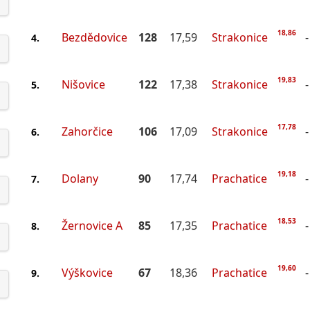
18,86
Bezdědovice
128
17,59
Strakonice
-
4.
19,83
Nišovice
122
17,38
Strakonice
-
5.
17,78
Zahorčice
106
17,09
Strakonice
-
6.
19,18
Dolany
90
17,74
Prachatice
-
7.
18,53
Žernovice A
85
17,35
Prachatice
-
8.
19,60
Výškovice
67
18,36
Prachatice
-
9.