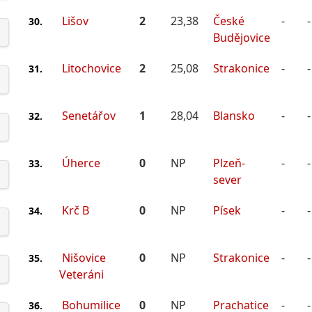
Lišov
2
23,38
České
-
-
30.
Budějovice
Litochovice
2
25,08
Strakonice
-
-
31.
Senetářov
1
28,04
Blansko
-
-
32.
Úherce
0
NP
Plzeň-
-
-
33.
sever
Krč B
0
NP
Písek
-
-
34.
Nišovice
0
NP
Strakonice
-
-
35.
Veteráni
Bohumilice
0
NP
Prachatice
-
-
36.