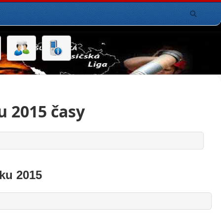
u 2015 časy
íku 2015