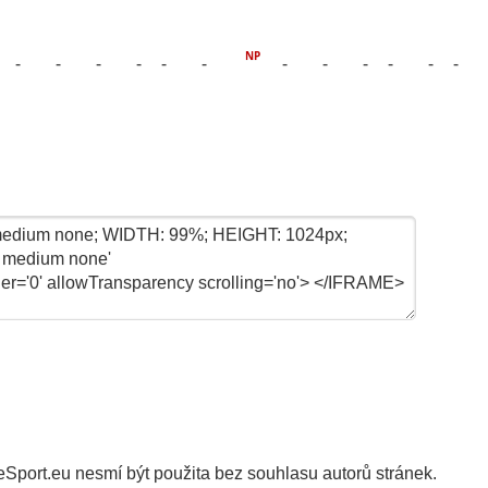
NP
-
-
-
-
-
-
-
-
-
-
-
-
Sport.eu nesmí být použita bez souhlasu autorů stránek.