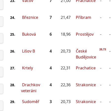
Vacov
7
21,00
Prachatice
-
-
23.
Březnice
7
21,47
Příbram
-
-
24.
Buková
6
18,96
Prostějov
-
-
25.
20,73
Lišov B
4
20,73
České
-
26.
Budějovice
Krtely
4
22,31
Prachatice
-
-
27.
Drachkov
4
22,36
Strakonice
-
-
28.
veteráni
Sudoměř
3
20,73
Strakonice
-
-
29.