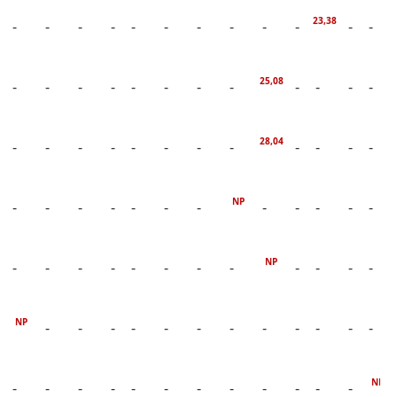
23,38
-
-
-
-
-
-
-
-
-
-
-
-
25,08
-
-
-
-
-
-
-
-
-
-
-
-
28,04
-
-
-
-
-
-
-
-
-
-
-
-
NP
-
-
-
-
-
-
-
-
-
-
-
-
NP
-
-
-
-
-
-
-
-
-
-
-
-
NP
-
-
-
-
-
-
-
-
-
-
-
-
NP
-
-
-
-
-
-
-
-
-
-
-
-