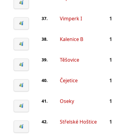
Vimperk I
1
37.
Kalenice B
1
38.
Těšovice
1
39.
Čejetice
1
40.
Oseky
1
41.
Střelské Hoštice
1
42.