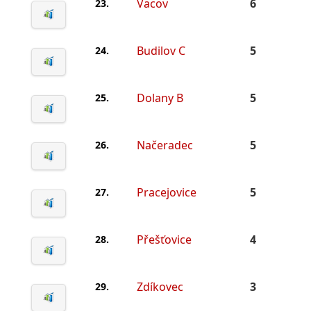
Vacov
6
23.
Budilov C
5
24.
Dolany B
5
25.
Načeradec
5
26.
Pracejovice
5
27.
Přešťovice
4
28.
Zdíkovec
3
29.