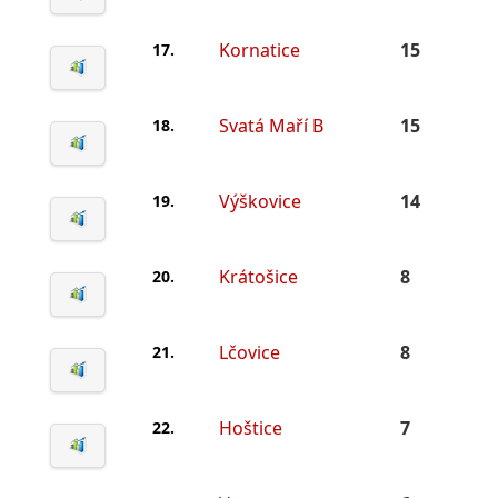
Kornatice
15
17.
Svatá Maří B
15
18.
Výškovice
14
19.
Krátošice
8
20.
Lčovice
8
21.
Hoštice
7
22.