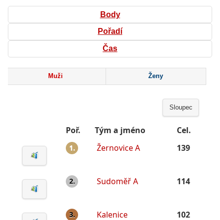
Body
Pořadí
Čas
Muži
Ženy
Sloupec
Poř.
Tým a jméno
Cel.
Žernovice A
139
1.
Sudoměř A
114
2.
Kalenice
102
3.