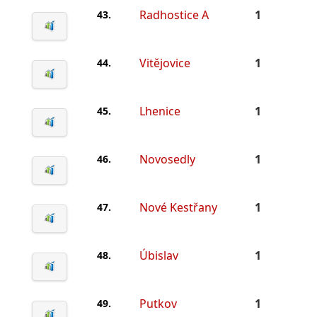
Radhostice A
1
43.
Vitějovice
1
44.
Lhenice
1
45.
Novosedly
1
46.
Nové Kestřany
1
47.
Úbislav
1
48.
Putkov
1
49.