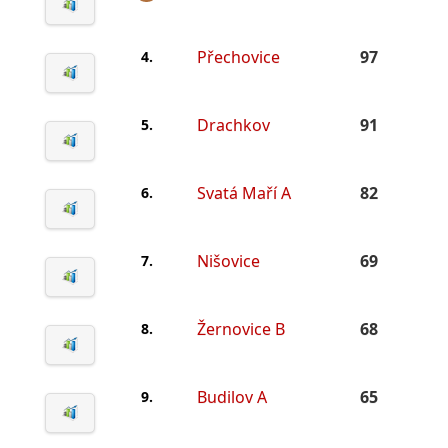
Přechovice
97
4.
Drachkov
91
5.
Svatá Maří A
82
6.
Nišovice
69
7.
Žernovice B
68
8.
Budilov A
65
9.