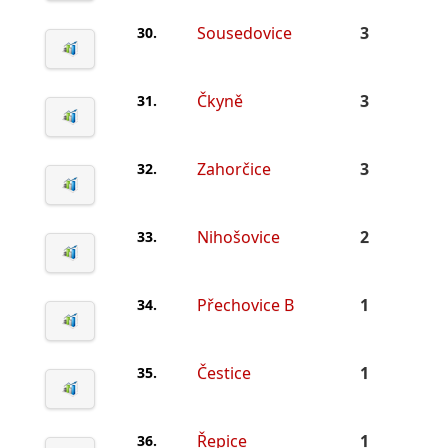
Sousedovice
3
30.
Čkyně
3
31.
Zahorčice
3
32.
Nihošovice
2
33.
Přechovice B
1
34.
Čestice
1
35.
Řepice
1
36.