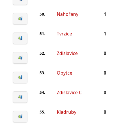
Nahořany
1
50.
Tvrzice
1
51.
Zdislavice
0
52.
Obytce
0
53.
Zdislavice C
0
54.
Kladruby
0
55.