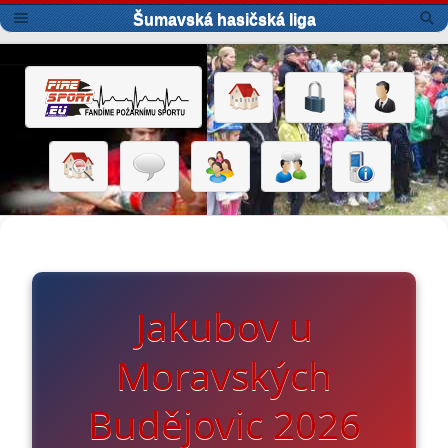
Šumavská hasičská liga
Jakubov u
Moravských
Budějovic 2026