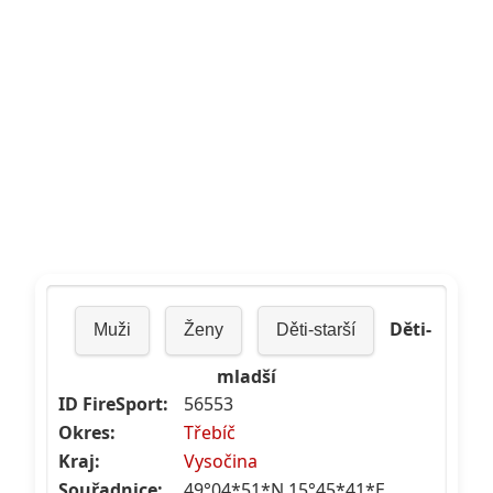
Děti-
Muži
Ženy
Děti-starší
mladší
ID FireSport:
56553
Okres:
Třebíč
Kraj:
Vysočina
Souřadnice:
49°04*51*N,15°45*41*E