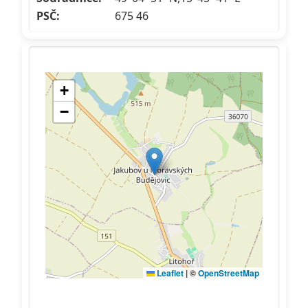
PSČ:
675 46